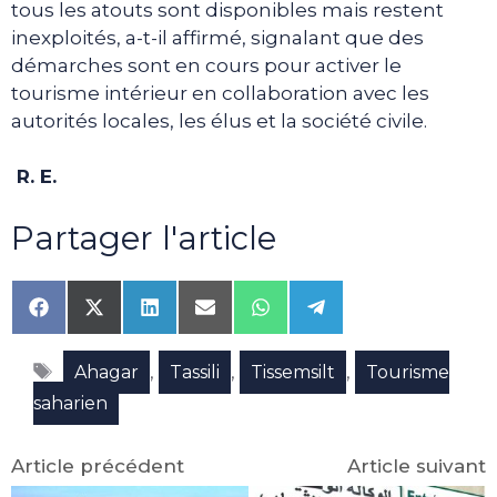
tous les atouts sont disponibles mais restent
inexploités, a-t-il affirmé, signalant que des
démarches sont en cours pour activer le
tourisme intérieur en collaboration avec les
autorités locales, les élus et la société civile.
R. E.
Partager l'article
Share
Share
Share
Share
Share
Share
on
on
on
on
on
on
Facebook
X
LinkedIn
Email
WhatsApp
Telegram
Étiquettes
(Twitter)
,
,
,
Ahagar
Tassili
Tissemsilt
Tourisme
saharien
Article précédent
Article suivant