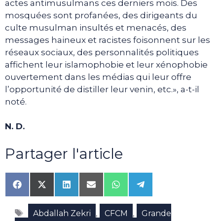
actes antimusulmans ces derniers mois. Des
mosquées sont profanées, des dirigeants du
culte musulman insultés et menacés, des
messages haineux et racistes foisonnent sur les
réseaux sociaux, des personnalités politiques
affichent leur islamophobie et leur xénophobie
ouvertement dans les médias qui leur offre
l’opportunité de distiller leur venin, etc.», a-t-il
noté.
N. D.
Partager l'article
Share
Share
Share
Share
Share
Share
on
on
on
on
on
on
Facebook
X
LinkedIn
Email
WhatsApp
Telegram
Étiquettes
(Twitter)
,
,
Abdallah Zekri
CFCM
Grande