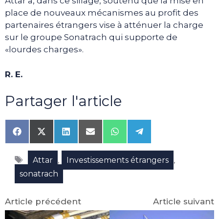
Attar a, dans ce sillage, soutenu que la mise en
place de nouveaux mécanismes au profit des
partenaires étrangers vise à atténuer la charge
sur le groupe Sonatrach qui supporte de
«lourdes charges».
R. E.
Partager l'article
Share
Share
Share
Share
Share
Share
on
on
on
on
on
on
Facebook
X
LinkedIn
Email
WhatsApp
Telegram
Étiquettes
(Twitter)
,
,
Attar
Investissements étrangers
sonatrach
Article précédent
Article suivant