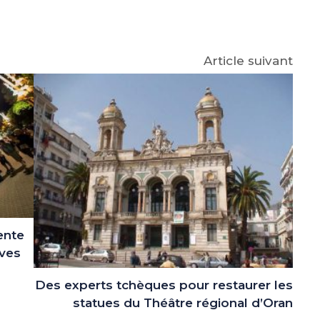
p
gram
Article suivant
ente
ives
Des experts tchèques pour restaurer les
statues du Théâtre régional d’Oran