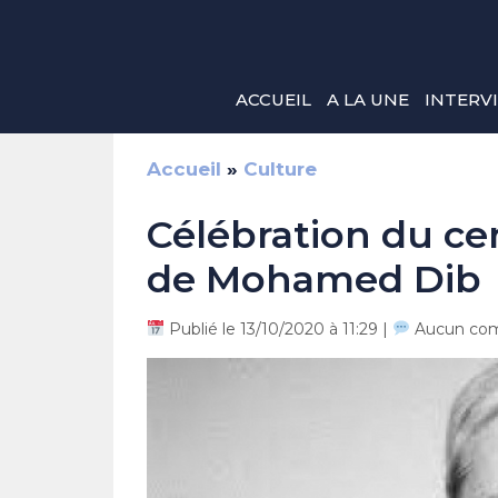
Aller
au
contenu
ACCUEIL
A LA UNE
INTERV
Accueil
»
Culture
Célébration du ce
de Mohamed Dib
Publié le 13/10/2020 à 11:29 |
Aucun com