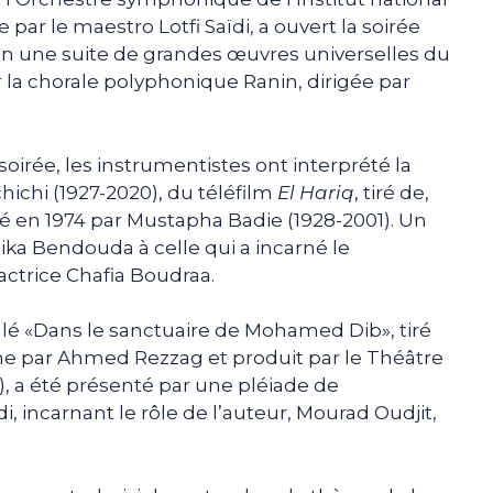
par le maestro Lotfi Saïdi, a ouvert la soirée
n une suite de grandes œuvres universelles du
ar la chorale polyphonique Ranin, dirigée par
oirée, les instrumentistes ont interprété la
chi (1927-2020), du téléfilm
El Hariq
, tiré de,
 en 1974 par Mustapha Badie (1928-2001). Un
a Bendouda à celle qui a incarné le
actrice Chafia Boudraa.
lé «Dans le sanctuaire de Mohamed Dib», tiré
ne par Ahmed Rezzag et produit par le Théâtre
, a été présenté par une pléiade de
ncarnant le rôle de l’auteur, Mourad Oudjit,