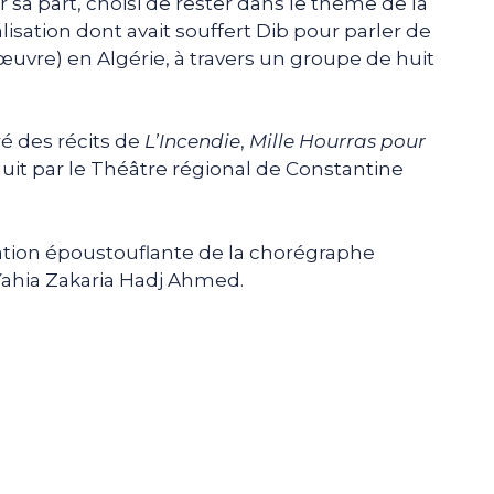
sa part, choisi de rester dans le thème de la
lisation dont avait souffert Dib pour parler de
n œuvre) en Algérie, à travers un groupe de huit
ré des récits de
L’Incendie
,
Mille Hourras pour
duit par le Théâtre régional de Constantine
tation époustouflante de la chorégraphe
Yahia Zakaria Hadj Ahmed.
e