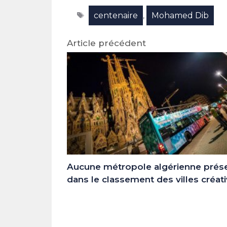
Facebook
X
LinkedIn
Email
WhatsAp
Tele
Étiquettes
centenaire
Mohamed Dib
(Twitter)
,
Article précédent
Aucune métropole algérienne prés
dans le classement des villes créat