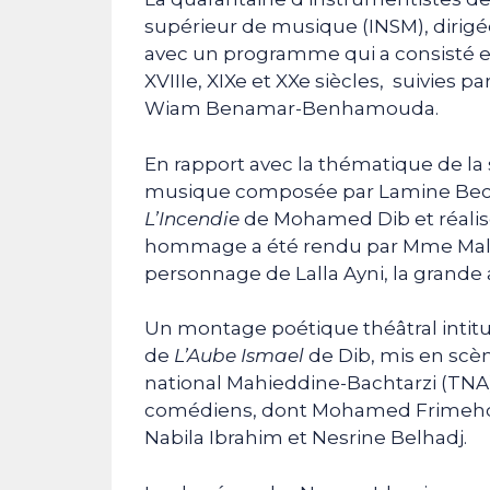
supérieur de musique (INSM), dirigée 
avec un programme qui a consisté e
XVIIIe, XIXe et XXe siècles, suivies p
Wiam Benamar-Benhamouda.
En rapport avec la thématique de la s
musique composée par Lamine Bechi
L’Incendie
de Mohamed Dib et réalisé
hommage a été rendu par Mme Malik
personnage de Lalla Ayni, la grande 
Un montage poétique théâtral intitu
de
L’Aube Ismael
de Dib, mis en scè
national Mahieddine-Bachtarzi (TNA)
comédiens, dont Mohamed Frimehdi, i
Nabila Ibrahim et Nesrine Belhadj.