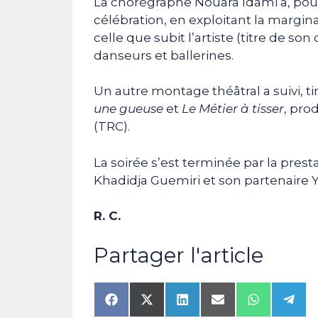
La chorégraphe Nouara Idami a, pour 
célébration, en exploitant la margina
celle que subit l’artiste (titre de so
danseurs et ballerines.
Un autre montage théâtral a suivi, ti
une gueuse
et
Le Métier à tisser
, pro
(TRC).
La soirée s’est terminée par la pres
Khadidja Guemiri et son partenaire 
R. C.
Partager l'article
Share
Share
Share
Share
Share
Shar
on
on
on
on
on
on