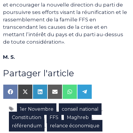
et encourager la nouvelle direction du parti de
poursuivre ses efforts visant la réunification et le
rassemblement de la famille FFS en
transcendant les causes de la crise et en
mettant l’intérêt du pays et du parti au-dessus
de toute considération».
M. S.
Partager l'article
Share
Share
Share
Share
Share
Share
on
on
on
on
on
on
Facebook
X
LinkedIn
Email
WhatsApp
Telegram
Étiquettes
(Twitter)
,
,
1er Novembre
conseil national
,
,
,
Constitution
FFS
Maghreb
,
référendum
relance économique