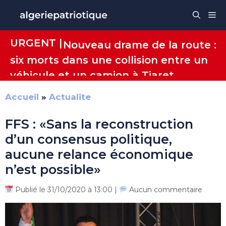
Aller
Me
au
contenu
URGENT |
Nouveau drame de la route :
six morts dans une collision entre un
véhicule et un camion à Tiaret
Accueil
»
Actualite
FFS : «Sans la reconstruction
d’un consensus politique,
aucune relance économique
n’est possible»
Publié le 31/10/2020 à 13:00 |
Aucun commentaire