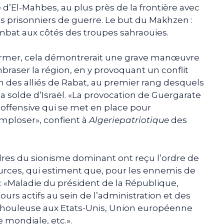
e d’El-Mahbes, au plus près de la frontière avec
s prisonniers de guerre. Le but du Makhzen :
bat aux côtés des troupes sahraouies.
nfirmer, cela démontrerait une grave manœuvre
braser la région, en y provoquant un conflit
on des alliés de Rabat, au premier rang desquels
la solde d’Israël. «La provocation de Guergarate
l’offensive qui se met en place pour
imploser», confient à
Algeriepatriotique
des
dres du sionisme dominant ont reçu l’ordre de
urces, qui estiment que, pour les ennemis de
: «Maladie du président de la République,
urs actifs au sein de l’administration et des
on houleuse aux Etats-Unis, Union européenne
e mondiale, etc.».