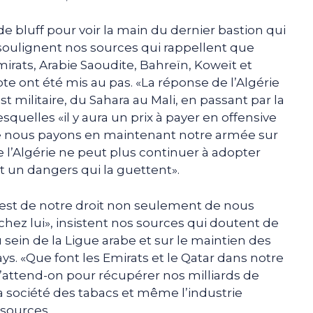
 bluff pour voir la main du dernier bastion qui
 soulignent nos sources qui rappellent que
irats, Arabie Saoudite, Bahreïn, Koweït et
ypte ont été mis au pas. «La réponse de l’Algérie
t militaire, du Sahara au Mali, en passant par la
squelles «il y aura un prix à payer en offensive
e nous payons en maintenant notre armée sur
ue l’Algérie ne peut plus continuer à adopter
et un dangers qui la guettent».
 est de notre droit non seulement de nous
hez lui», insistent nos sources qui doutent de
au sein de la Ligue arabe et sur le maintien des
ays. «Que font les Emirats et le Qatar dans notre
’attend-on pour récupérer nos milliards de
la société des tabacs et même l’industrie
 sources.