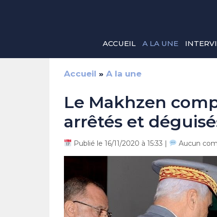
Aller
au
contenu
ACCUEIL
A LA UNE
INTERV
Accueil
»
A la une
Le Makhzen complo
arrêtés et déguisé
Publié le 16/11/2020 à 15:33 |
Aucun com