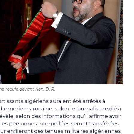
e recule devant rien. D. R.
rtissants algériens auraient été arrêtés à
darmerie marocaine, selon le journaliste exilé à
vèle, selon des informations qu’il affirme avoir
les personnes interpellées seront transférées
eur enfileront des tenues militaires algériennes