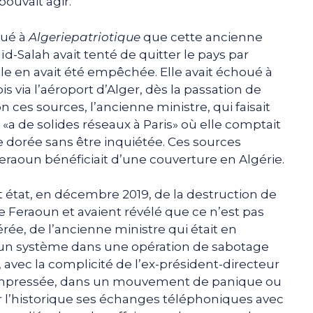
pouvait agir.
qué à
Algeriepatriotique
que cette ancienne
d-Salah avait tenté de quitter le pays par
le en avait été empêchée. Elle avait échoué à
 via l’aéroport d’Alger, dès la passation de
 ces sources, l’ancienne ministre, qui faisait
, «a de solides réseaux à Paris» où elle comptait
te dorée sans être inquiétée. Ces sources
raoun bénéficiait d’une couverture en Algérie.
t état, en décembre 2019, de la destruction de
 Feraoun et avaient révélé que ce n’est pas
érée, de l’ancienne ministre qui était en
t un système dans une opération de sabotage
, avec la complicité de l’ex-président-directeur
t empressée, dans un mouvement de panique ou
er l’historique ses échanges téléphoniques avec