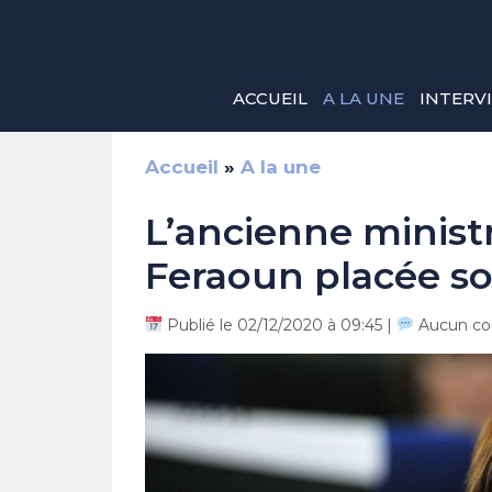
Aller
au
contenu
ACCUEIL
A LA UNE
INTERV
Accueil
»
A la une
L’ancienne minis
Feraoun placée sou
Publié le 02/12/2020 à 09:45 |
Aucun co