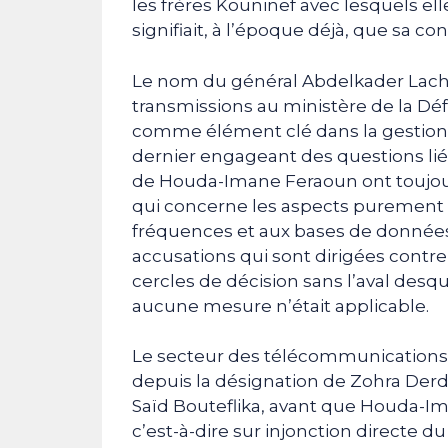
les frères Kouninef avec lesquels ell
signifiait, à l’époque déjà, que sa co
Le nom du général Abdelkader Lach
transmissions au ministère de la Déf
comme élément clé dans la gestion
dernier engageant des questions liée
de Houda-Imane Feraoun ont toujours
qui concerne les aspects purement 
fréquences et aux bases de données 
accusations qui sont dirigées contr
cercles de décision sans l’aval desq
aucune mesure n’était applicable.
Le secteur des télécommunications 
depuis la désignation de Zohra Derdo
Saïd Bouteflika, avant que Houda-I
c’est-à-dire sur injonction directe d