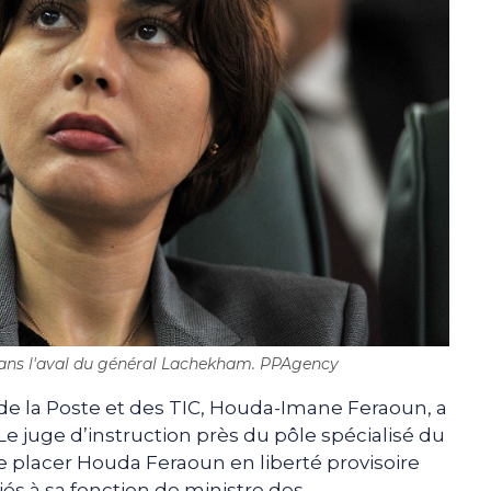
sans l'aval du général Lachekham. PPAgency
de la Poste et des TIC, Houda-Imane Feraoun, a
«Le juge d’instruction près du pôle spécialisé du
e placer Houda Feraoun en liberté provisoire
liés à sa fonction de ministre des