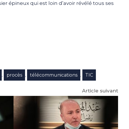
er épineux qui est loin d’avoir révélé tous ses
e
p
gram
procès
télécommunications
TIC
,
,
,
Article suivant