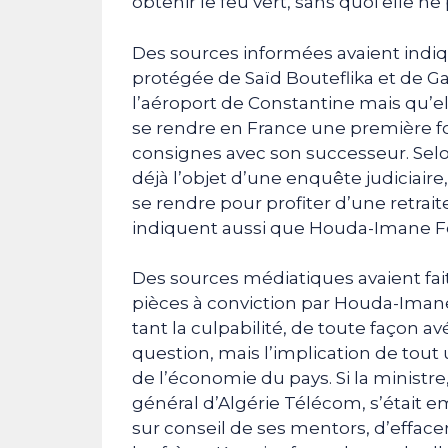
obtenir le feu vert, sans quoi elle ne 
Des sources informées avaient indi
protégée de Saïd Bouteflika et de Gaï
l’aéroport de Constantine mais qu’el
se rendre en France une première fois
consignes avec son successeur. Selon
déjà l’objet d’une enquête judiciaire
se rendre pour profiter d’une retrai
indiquent aussi que Houda-Imane Fe
Des sources médiatiques avaient fai
pièces à conviction par Houda-Imane
tant la culpabilité, de toute façon av
question, mais l’implication de tou
de l’économie du pays. Si la ministre
général d’Algérie Télécom, s’étai
sur conseil de ses mentors, d’effac