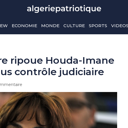
IEW
ECONOMIE
MONDE
CULTURE
SPORTS
VIDEO
tre ripoue Houda-Imane
s contrôle judiciaire
mmentaire