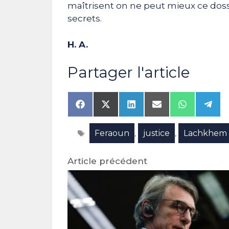
maîtrisent on ne peut mieux ce dossi
secrets.
H. A.
Partager l'article
Share
Share
Share
Share
Share
Shar
on
on
on
on
on
on
Facebook
X
LinkedIn
Email
WhatsAp
Tele
Étiquettes
Feraoun
justice
Lachkhem
(Twitter)
,
,
Article précédent