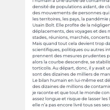
l’humain a une durée de contaminatio
densité de populations aidant, de cl
des mouvements de personnes qui se fo
les territoires, les pays, la pandémi
Usain Bolt. Elle profite de la néglige
déplacements, des voyages et des mo
stades, réunions, marchés, concerts, 
Mais quand tout cela devient trop dan
scientifiques, politiques ou autres 
prennent des mesures prudentes pour
alors la courbe descendre, se stabili
torticolis. Au départ, donc, il y av
sont des dizaines de milliers de mar
Le bilan humain en lui-même est déj
des dizaines de millions de contaminé
je raconte et que tout le monde conn
assez longue et risque de lasser les
elle n’a pas encore livré tous ses sec