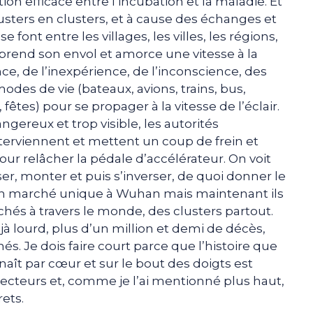
n efficace entre l’incubation et la maladie. Et
usters en clusters, et à cause des échanges et
nt entre les villages, les villes, les régions,
e prend son envol et amorce une vitesse à la
nce, de l’inexpérience, de l’inconscience, des
des de vie (bateaux, avions, trains, bus,
fêtes) pour se propager à la vitesse de l’éclair.
gereux et trop visible, les autorités
interviennent et mettent un coup de frein et
 relâcher la pédale d’accélérateur. On voit
ser, monter et puis s’inverser, de quoi donner le
ait un marché unique à Wuhan mais maintenant ils
chés à travers le monde, des clusters partout.
à lourd, plus d’un million et demi de décès,
s. Je dois faire court parce que l’histoire que
aît par cœur et sur le bout des doigts est
 lecteurs et, comme je l’ai mentionné plus haut,
rets.