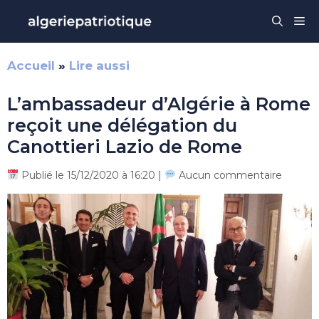
Aller
Me
au
contenu
Accueil
»
Lire aussi
L’ambassadeur d’Algérie à Rome
reçoit une délégation du
Canottieri Lazio de Rome
Publié le 15/12/2020 à 16:20 |
Aucun commentaire