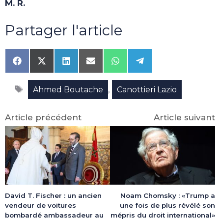
M. R.
Partager l'article
Share
Share
Share
Share
Share
Share
on
on
on
on
on
on
Facebook
X
LinkedIn
Email
WhatsApp
Telegram
Étiquettes
(Twitter)
,
Ahmed Boutache
Canottieri Lazio
Article précédent
Article suivant
David T. Fischer : un ancien
Noam Chomsky : «Trump a
vendeur de voitures
une fois de plus révélé son
bombardé ambassadeur au
mépris du droit international»