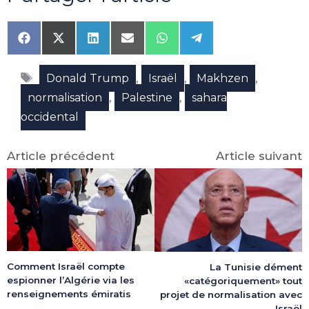
Share
Share
Share
Share
Share
Share
on
on
on
on
on
on
Facebook
X
LinkedIn
Email
WhatsApp
Telegram
Étiquettes
(Twitter)
,
,
,
Donald Trump
Israël
Makhzen
,
,
normalisation
Palestine
sahara
occidental
Article précédent
Article suivant
Comment Israël compte
La Tunisie dément
espionner l’Algérie via les
«catégoriquement» tout
renseignements émiratis
projet de normalisation avec
Israël