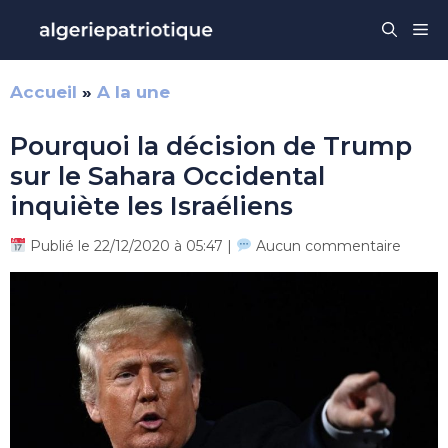
Aller
Me
au
contenu
Accueil
»
A la une
Pourquoi la décision de Trump
sur le Sahara Occidental
inquiète les Israéliens
Publié le 22/12/2020 à 05:47 |
Aucun commentaire