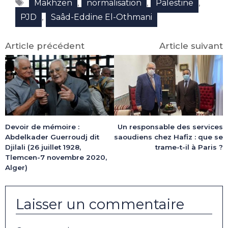
Étiquettes
(Twitter)
,
,
,
Makhzen
normalisation
Palestine
,
PJD
Saâd-Eddine El-Othmani
Article précédent
Article suivant
Devoir de mémoire :
Un responsable des services
Abdelkader Guerroudj dit
saoudiens chez Hafiz : que se
Djilali (26 juillet 1928,
trame-t-il à Paris ?
Tlemcen-7 novembre 2020,
Alger)
Laisser un commentaire