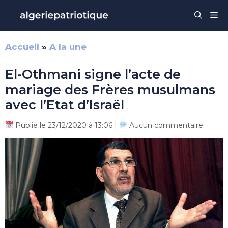
Aller
Me
au
contenu
Accueil
»
A la une
El-Othmani signe l’acte de
mariage des Frères musulmans
avec l’Etat d’Israël
Publié le 23/12/2020 à 13:06 |
Aucun commentaire