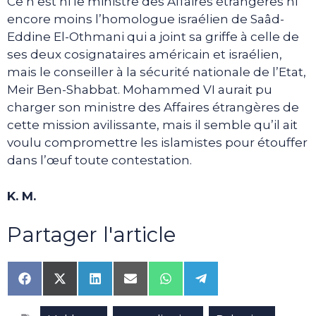
Ce n’est ni le ministre des Affaires étrangères ni
encore moins l’homologue israélien de Saâd-
Eddine El-Othmani qui a joint sa griffe à celle de
ses deux cosignataires américain et israélien,
mais le conseiller à la sécurité nationale de l’Etat,
Meir Ben-Shabbat. Mohammed VI aurait pu
charger son ministre des Affaires étrangères de
cette mission avilissante, mais il semble qu’il ait
voulu compromettre les islamistes pour étouffer
dans l’œuf toute contestation.
K. M.
Partager l'article
Share
Share
Share
Share
Share
Share
on
on
on
on
on
on
Facebook
X
LinkedIn
Email
WhatsApp
Telegram