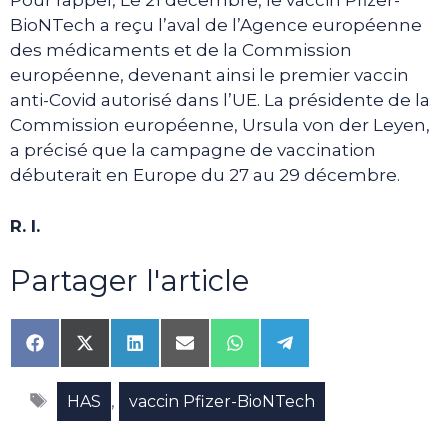
Pour rappel, Le 21 décembre, le vaccin Pfizer-
BioNTech a reçu l’aval de l’Agence européenne
des médicaments et de la Commission
européenne, devenant ainsi le premier vaccin
anti-Covid autorisé dans l’UE. La présidente de la
Commission européenne, Ursula von der Leyen,
a précisé que la campagne de vaccination
débuterait en Europe du 27 au 29 décembre.
R. I.
Partager l'article
Share
Share
Share
Share
Share
Share
on
on
on
on
on
on
Facebook
X
LinkedIn
Email
WhatsApp
Telegram
Étiquettes
(Twitter)
,
HAS
vaccin Pfizer-BioNTech