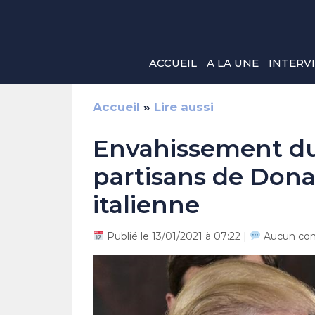
Aller
au
contenu
ACCUEIL
A LA UNE
INTERV
Accueil
»
Lire aussi
Envahissement du 
partisans de Donal
italienne
Publié le 13/01/2021 à 07:22 |
Aucun co