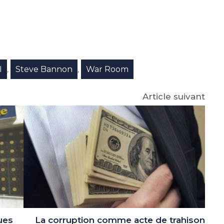
e
p
gram
I
Steve Bannon
War Room
,
,
Article suivant
ues
La corruption comme acte de trahison