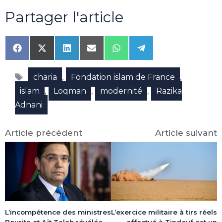
Partager l'article
Share
Share
Share
Share
Share
Share
on
on
on
on
on
on
Facebook
X
LinkedIn
Email
WhatsApp
Telegram
Étiquettes
(Twitter)
,
,
charia
Fondation islam de France
,
,
,
islam
Loqman
modernité
Razika
Adnani
Article précédent
Article suivant
L’incompétence des ministres
L’exercice militaire à tirs réels
Bourita et Aït Taleb révélée