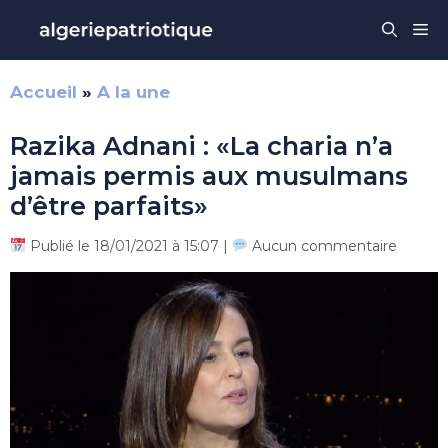
Aller
Me
au
contenu
Accueil
»
A la une
Razika Adnani : «La charia n’a
jamais permis aux musulmans
d’être parfaits»
Publié le 18/01/2021 à 15:07 |
Aucun commentaire