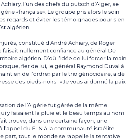
 Achiary, l’un des chefs du putsch d’Alger, se
lgérie «française». Le groupe pris alors le soin
 des regards et éviter les témoignages pour s’en
st algérien.
onjurés, constitué d’André Achiary, de Roger
 faisait nullement confiance au général De
ritoire algérien. D’où l’idée de lui forcer la main
lorsque, fier de lui, le général Raymond Duval à
aintien de l’ordre» par le trio génocidaire, aidé
dresse des pieds-noirs : «Je vous ai donné la paix
sation de l’Algérie fut gérée de la même
qui y faisaient la pluie et le beau temps au nom
 fait trouve, dans une certaine façon, une
e à l’appel du FLN à la communauté israélite
re part, tout le monde se rappelle la tentative