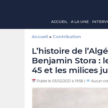
Aller
au
contenu
ACCUEIL
A LA UNE
INTERV
Accueil
»
Contribution
L’histoire de l’Alg
Benjamin Stora : 
45 et les milices j
Publié le 03/02/2021 à 19:58 |
Aucun co