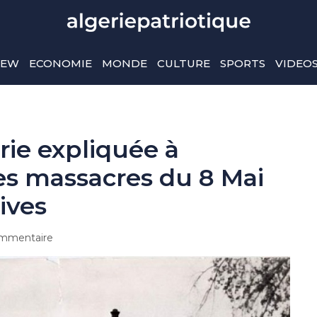
IEW
ECONOMIE
MONDE
CULTURE
SPORTS
VIDEO
érie expliquée à
les massacres du 8 Mai
uives
mmentaire