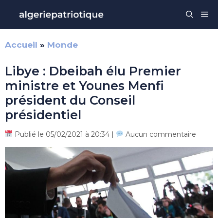
Aller
Me
au
contenu
Accueil
»
Monde
Libye : Dbeibah élu Premier
ministre et Younes Menfi
président du Conseil
présidentiel
Publié le 05/02/2021 à 20:34 |
Aucun commentaire