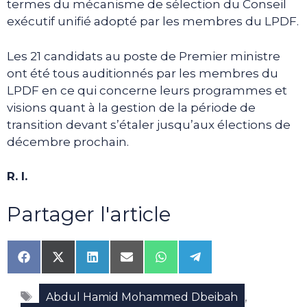
termes du mécanisme de sélection du Conseil
exécutif unifié adopté par les membres du LPDF.
Les 21 candidats au poste de Premier ministre
ont été tous auditionnés par les membres du
LPDF en ce qui concerne leurs programmes et
visions quant à la gestion de la période de
transition devant s’étaler jusqu’aux élections de
décembre prochain.
R. I.
Partager l'article
Share
Share
Share
Share
Share
Share
on
on
on
on
on
on
Facebook
X
LinkedIn
Email
WhatsApp
Telegram
Étiquettes
(Twitter)
,
Abdul Hamid Mohammed Dbeibah