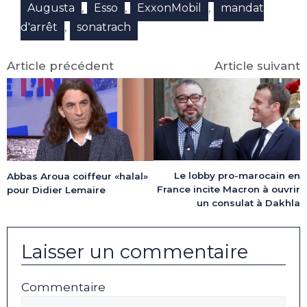
,
,
,
Augusta
Esso
ExxonMobil
mandat
,
d'arrêt
sonatrach
Article précédent
Article suivant
Le lobby pro-marocain en
Abbas Aroua coiffeur «halal»
France incite Macron à ouvrir
pour Didier Lemaire
un consulat à Dakhla
Laisser un commentaire
Commentaire