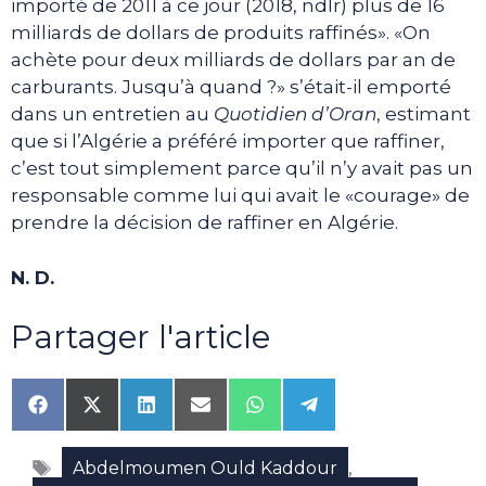
importé de 2011 à ce jour (2018, ndlr) plus de 16
milliards de dollars de produits raffinés». «On
achète pour deux milliards de dollars par an de
carburants. Jusqu’à quand ?» s’était-il emporté
dans un entretien au
Quotidien d’Oran
, estimant
que si l’Algérie a préféré importer que raffiner,
c’est tout simplement parce qu’il n’y avait pas un
responsable comme lui qui avait le «courage» de
prendre la décision de raffiner en Algérie.
N. D.
Partager l'article
Share
Share
Share
Share
Share
Share
on
on
on
on
on
on
Facebook
X
LinkedIn
Email
WhatsApp
Telegram
Étiquettes
(Twitter)
,
Abdelmoumen Ould Kaddour