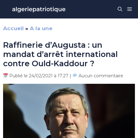
Aller
Me
au
contenu
Accueil
»
A la une
Raffinerie d’Augusta : un
mandat d’arrêt international
contre Ould-Kaddour ?
Publié le 24/02/2021 à 17:27 |
Aucun commentaire