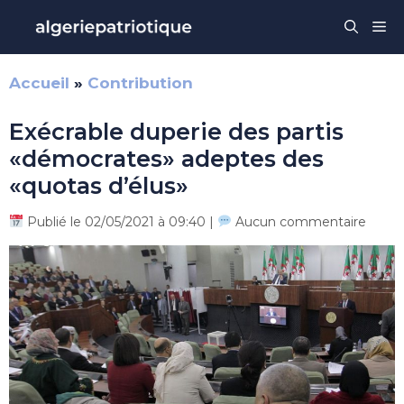
Aller
Me
au
contenu
Accueil
»
Contribution
Exécrable duperie des partis
«démocrates» adeptes des
«quotas d’élus»
Publié le 02/05/2021 à 09:40 |
Aucun commentaire