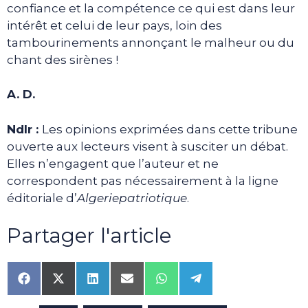
confiance et la compétence ce qui est dans leur
intérêt et celui de leur pays, loin des
tambourinements annonçant le malheur ou du
chant des sirènes !
A. D.
Ndlr :
Les opinions exprimées dans cette tribune
ouverte aux lecteurs visent à susciter un débat.
Elles n’engagent que l’auteur et ne
correspondent pas nécessairement à la ligne
éditoriale d’
Algeriepatriotique
.
Partager l'article
Share
Share
Share
Share
Share
Share
on
on
on
on
on
on
Facebook
X
LinkedIn
Email
WhatsApp
Telegram