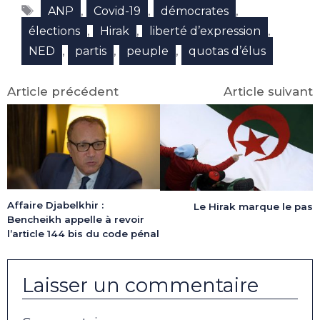
Étiquettes
(Twitter)
,
,
,
ANP
Covid-19
démocrates
,
,
,
élections
Hirak
liberté d’expression
,
,
,
NED
partis
peuple
quotas d’élus
Article précédent
Article suivant
Affaire Djabelkhir :
Le Hirak marque le pas
Bencheikh appelle à revoir
l’article 144 bis du code pénal
Laisser un commentaire