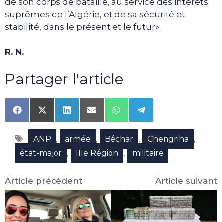
de son corps de bataille, au service des intérêts
suprêmes de l’Algérie, et de sa sécurité et
stabilité, dans le présent et le futur».
R. N.
Partager l'article
Share
Share
Share
Share
Share
Share
on
on
on
on
on
on
Facebook
X
LinkedIn
Email
WhatsApp
Telegram
Étiquettes
(Twitter)
,
,
,
,
ANP
armée
Béchar
Chengriha
,
,
état-major
IIIe Région
militaire
Article précédent
Article suivant