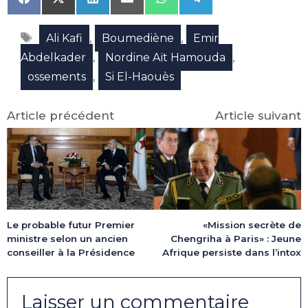
Share
Share
Share
Share
Share
Share
on
on
on
on
on
on
Facebook
X
LinkedIn
Email
WhatsApp
Telegram
Étiquettes
(Twitter)
,
,
Ali Kafi
Boumediène
Emir
,
,
Abdelkader
Nordine Aït Hamouda
,
ossements
Si El-Haouès
Article précédent
Article suivant
Le probable futur Premier
«Mission secrète de
ministre selon un ancien
Chengriha à Paris» : Jeune
conseiller à la Présidence
Afrique persiste dans l’intox
Laisser un commentaire