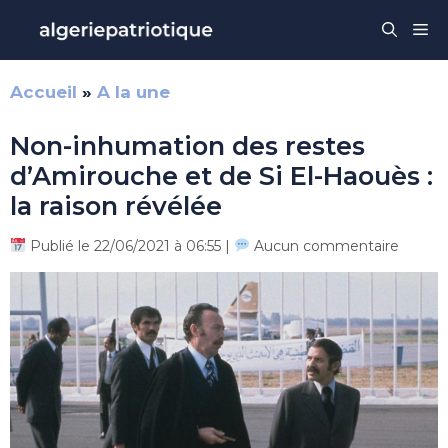
Aller
Me
au
contenu
Accueil
»
A la une
Non-inhumation des restes
d’Amirouche et de Si El-Haouès :
la raison révélée
Publié le 22/06/2021 à 06:55 |
Aucun commentaire