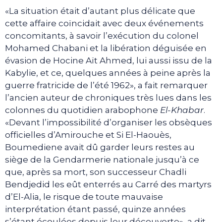
«La situation était d’autant plus délicate que
cette affaire coïncidait avec deux événements
concomitants, à savoir l’exécution du colonel
Mohamed Chabani et la libération déguisée en
évasion de Hocine Aït Ahmed, lui aussi issu de la
Kabylie, et ce, quelques années à peine après la
guerre fratricide de l’été 1962», a fait remarquer
l’ancien auteur de chroniques très lues dans les
colonnes du quotidien arabophone
El-Khabar
.
«Devant l’impossibilité d’organiser les obsèques
officielles d’Amirouche et Si El-Haouès,
Boumediene avait dû garder leurs restes au
siège de la Gendarmerie nationale jusqu’à ce
que, après sa mort, son successeur Chadli
Bendjedid les eût enterrés au Carré des martyrs
d’El-Alia, le risque de toute mauvaise
interprétation étant passé, quinze années
s’étant écoulées depuis leur découverte», a dit