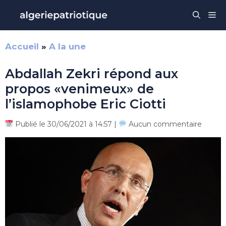
Aller
Me
au
contenu
Accueil
»
A la une
Abdallah Zekri répond aux
propos «venimeux» de
l’islamophobe Eric Ciotti
Publié le 30/06/2021 à 14:57 |
Aucun commentaire