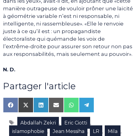
dans les yeux», avait-il dit, en ajoutant que «cette
manière outrageuse de vouloir prôner une laïcité
à géométrie variable n’est ni responsable, ni
intelligente, ni rassembleuse». «Elle le renvoie
juste à ce qu’il est : un propagandiste
électoraliste qui quémande les voix de
l’extrême-droite pour assurer son retour non pas
aux responsabilités, mais seulement au pouvoir».
N. D.
Partager l'article
Share
Share
Share
Share
Share
Share
on
on
on
on
on
on
Facebook
X
LinkedIn
Email
WhatsApp
Telegram
Étiquettes
(Twitter)
,
,
Abdallah Zekri
Eric Ciotti
,
,
,
,
islamophobie
Jean Messiha
LR
Mila