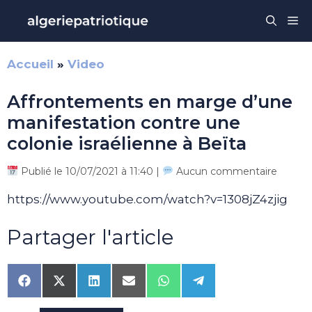
Aller
Me
au
contenu
Accueil
»
Video
Affrontements en marge d’une
manifestation contre une
colonie israélienne à Beïta
Publié le 10/07/2021 à 11:40 |
Aucun commentaire
https://www.youtube.com/watch?v=1308jZ4zjig
Partager l'article
Share
Share
Share
Share
Share
Share
on
on
on
on
on
on
Facebook
X
LinkedIn
Email
WhatsApp
Telegram