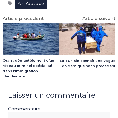
Étiquettes
(Twitter)
AP-Youtube
Article précédent
Article suivant
Oran : démantèlement d’un
La Tunisie connaît une vague
réseau criminel spécialisé
épidémique sans précédent
dans l’immigration
clandestine
Laisser un commentaire
Commentaire