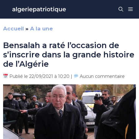
Aller
Me
au
contenu
Accueil
»
A la une
Bensalah a raté l’occasion de
s’inscrire dans la grande histoire
de l’Algérie
Publié le 22/09/2021 à 10:20 |
Aucun commentaire