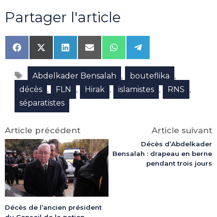
Partager l'article
Share
Share
Share
Share
Share
Share
on
on
on
on
on
on
Facebook
X
LinkedIn
Email
WhatsApp
Telegram
Étiquettes
(Twitter)
,
,
Abdelkader Bensalah
bouteflika
,
,
,
,
,
décès
FLN
Hirak
islamistes
RNS
séparatistes
Article précédent
Article suivant
Décès d’Abdelkader
Bensalah : drapeau en berne
pendant trois jours
Décès de l’ancien président