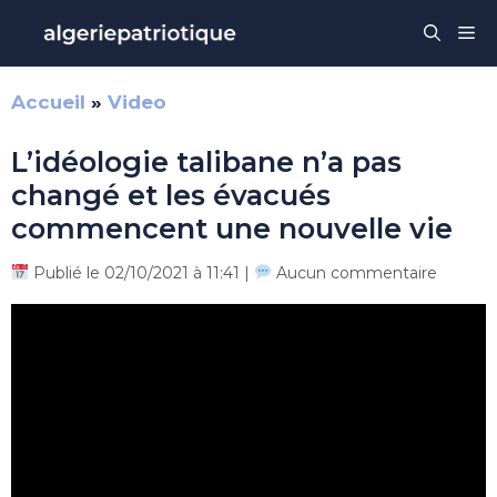
Aller
Me
au
contenu
Accueil
»
Video
L’idéologie talibane n’a pas
changé et les évacués
commencent une nouvelle vie
Publié le 02/10/2021 à 11:41 |
Aucun commentaire