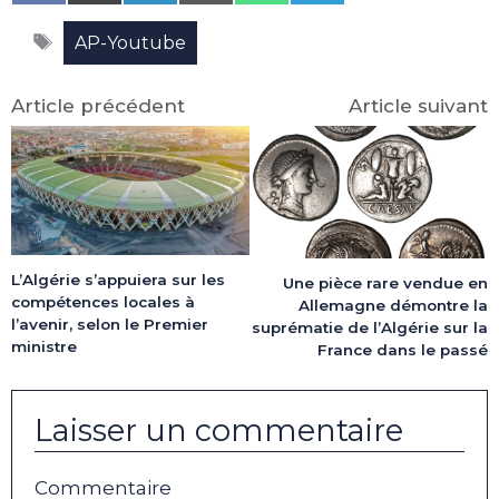
on
on
on
on
on
on
Facebook
X
LinkedIn
Email
WhatsApp
Telegram
Étiquettes
(Twitter)
AP-Youtube
Article précédent
Article suivant
L’Algérie s’appuiera sur les
Une pièce rare vendue en
compétences locales à
Allemagne démontre la
l’avenir, selon le Premier
suprématie de l’Algérie sur la
ministre
France dans le passé
Laisser un commentaire
Commentaire