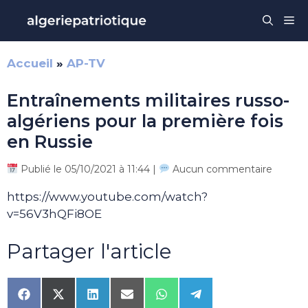
Aller
Me
au
contenu
Accueil
»
AP-TV
Entraînements militaires russo-
algériens pour la première fois
en Russie
Publié le 05/10/2021 à 11:44 |
Aucun commentaire
https://www.youtube.com/watch?
v=56V3hQFi8OE
Partager l'article
Share
Share
Share
Share
Share
Share