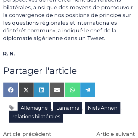
bilatérales, ainsi que des moyens de promouvoir
la convergence de nos positions de principe sur
les questions régionales et internationales
d’intérêt commun», a indiqué le chef de la
diplomatie algérienne dans un Tweet.
R. N.
Partager l'article
Share
Share
Share
Share
Share
Share
on
on
on
on
on
on
Facebook
X
LinkedIn
Email
WhatsApp
Telegram
Étiquettes
(Twitter)
,
,
,
Allemagne
Lamamra
Niels Annen
relations bilatérales
Article précédent
Article suivant