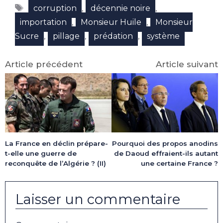
Étiquettes
(Twitter)
,
,
corruption
décennie noire
,
,
importation
Monsieur Huile
Monsieur
,
,
,
Sucre
pillage
prédation
système
Article précédent
Article suivant
La France en déclin prépare-
Pourquoi des propos anodins
t-elle une guerre de
de Daoud effraient-ils autant
reconquête de l’Algérie ? (II)
une certaine France ?
Laisser un commentaire