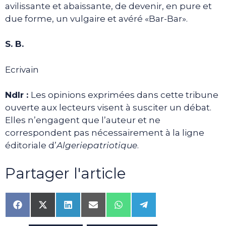
avilissante et abaissante, de devenir, en pure et
due forme, un vulgaire et avéré «Bar-Bar».
S. B.
Ecrivain
Ndlr :
Les opinions exprimées dans cette tribune
ouverte aux lecteurs visent à susciter un débat.
Elles n’engagent que l’auteur et ne
correspondent pas nécessairement à la ligne
éditoriale d’
Algeriepatriotique
.
Partager l'article
Share
Share
Share
Share
Share
Share
on
on
on
on
on
on
Facebook
X
LinkedIn
Email
WhatsApp
Telegram