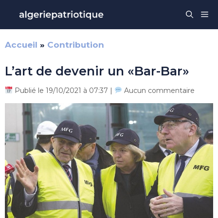
Aller
Me
au
contenu
Accueil
»
Contribution
L’art de devenir un «Bar-Bar»
Publié le 19/10/2021 à 07:37 |
Aucun commentaire