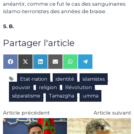
anéantir, comme ce fut le cas des sanguinaires
islamo-terroristes des années de braise.
S. B.
Partager l'article
Share
Share
Share
Share
Share
Share
on
on
on
on
on
on
Facebook
X
LinkedIn
Email
WhatsApp
Telegram
Étiquettes
(Twitter)
,
,
,
Etat-nation
identité
islamistes
,
,
,
pouvoir
religion
Révolution
,
,
séparatisme
Tamazgha
umma
Article précédent
Article suivant