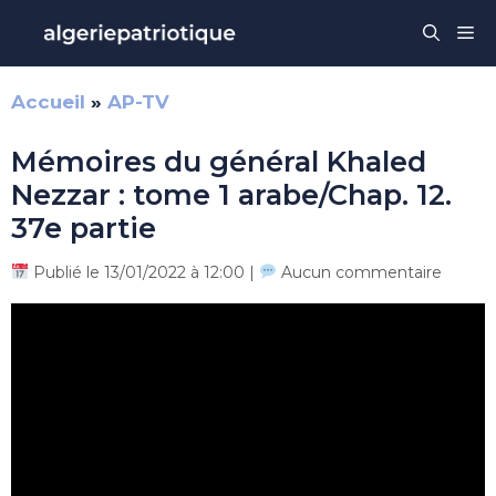
Aller
Me
au
contenu
Accueil
»
AP-TV
Mémoires du général Khaled
Nezzar : tome 1 arabe/Chap. 12.
37e partie
Publié le 13/01/2022 à 12:00 |
Aucun commentaire