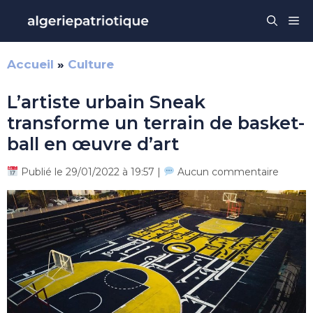
Aller
Me
au
contenu
Accueil
»
Culture
L’artiste urbain Sneak
transforme un terrain de basket-
ball en œuvre d’art
Publié le 29/01/2022 à 19:57 |
Aucun commentaire