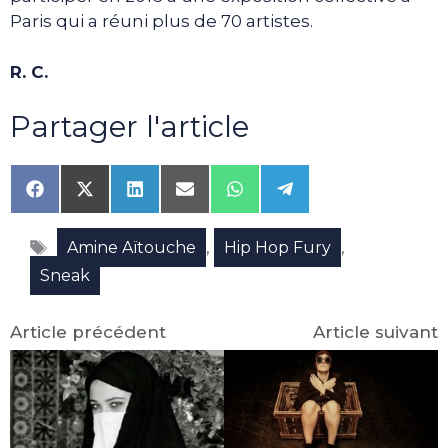
Paris qui a réuni plus de 70 artistes.
R. C.
Partager l'article
Share
Share
Share
Share
Share
Share
on
on
on
on
on
on
Facebook
X
LinkedIn
Email
WhatsApp
Telegram
Étiquettes
(Twitter)
,
,
Amine Aïtouche
Hip Hop Fury
Sneak
Article précédent
Article suivant