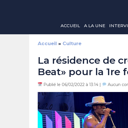
Aller
au
contenu
ACCUEIL
A LA UNE
INTERV
Accueil
»
Culture
La résidence de c
Beat» pour la 1re f
Publié le 06/02/2022 à 13:14 |
Aucun co