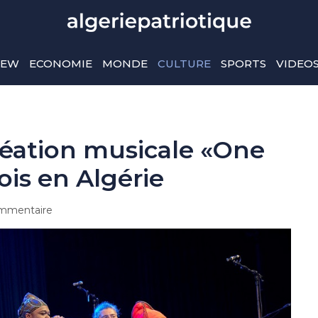
IEW
ECONOMIE
MONDE
CULTURE
SPORTS
VIDEO
réation musicale «One
ois en Algérie
mmentaire