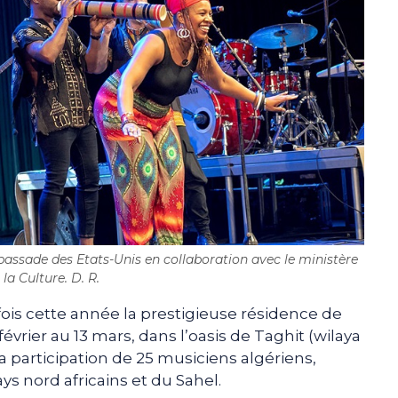
bassade des Etats-Unis en collaboration avec le ministère
 la Culture. D. R.
 fois cette année la prestigieuse résidence de
évrier au 13 mars, dans l’oasis de Taghit (wilaya
la participation de 25 musiciens algériens,
s nord africains et du Sahel.