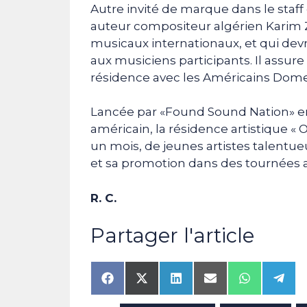
Autre invité de marque dans le staff
auteur compositeur algérien Karim 
musicaux internationaux, et qui devr
aux musiciens participants. Il assure l
résidence avec les Américains Dome
Lancée par «Found Sound Nation» 
américain, la résidence artistique 
un mois, de jeunes artistes talentueu
et sa promotion dans des tournées 
R. C.
Partager l'article
Share
Share
Share
Share
Share
Shar
on
on
on
on
on
on
Facebook
X
LinkedIn
Email
WhatsAp
Tele