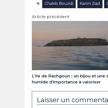
Étiquettes
Chakib Bouzidi
Karim Ziad
(Twitter)
,
,
Article précédent
L’île de Rachgoun : un bijou et une
humide d’importance à valoriser
Laisser un commenta