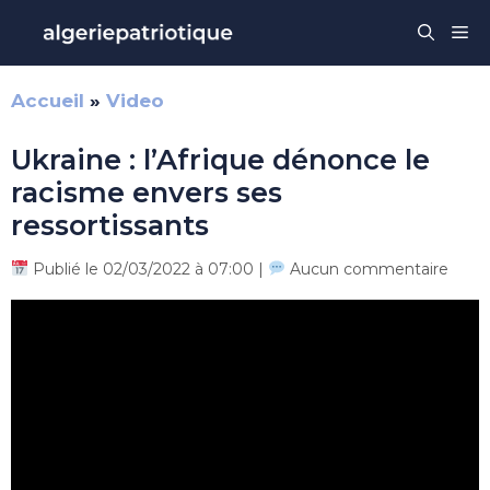
Aller
Me
au
contenu
Accueil
»
Video
Ukraine : l’Afrique dénonce le
racisme envers ses
ressortissants
Publié le 02/03/2022 à 07:00 |
Aucun commentaire