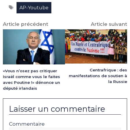
Facebook
X
LinkedIn
Email
WhatsApp
Telegram
Étiquettes
(Twitter)
AP-Youtube
Article précédent
Article suivant
Centrafrique : des
«Vous n’osez pas critiquer
manifestations de soutien à
Israël comme vous le faites
la Russie
avec Poutine !» dénonce un
député irlandais
Laisser un commentaire
Commentaire