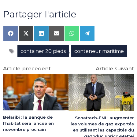
Partager l'article
Share
Share
Share
Share
Share
Share
on
on
on
on
on
on
Facebook
X
LinkedIn
Email
WhatsApp
Telegram
Étiquettes
(Twitter)
,
container 20 pieds
conteneur maritime
Article précédent
Article suivant
Belaribi : la Banque de
Sonatrach-ENI : augmenter
l’habitat sera lancée en
les volumes de gaz exportés
novembre prochain
en utilisant les capacités du
gazoduc Enrico-Mattei