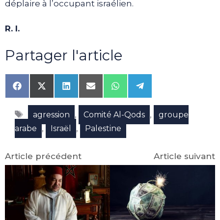
déplaire à l’occupant israélien.
R. I.
Partager l'article
Share
Share
Share
Share
Share
Share
on
on
on
on
on
on
Facebook
X
LinkedIn
Email
WhatsApp
Telegram
Étiquettes
(Twitter)
,
,
agression
Comité Al-Qods
groupe
,
,
arabe
Israël
Palestine
Article précédent
Article suivant