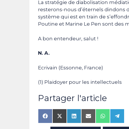
La stratégie de diabolisation médiati
resterons-nous d’éternels dindons de
système qui est en train de s’effond
Poutine et Marine Le Pen sont des 
A bon entendeur, salut !
N. A.
Ecrivain (Essonne, France)
(1) Plaidoyer pour les intellectuels
Partager l'article
Share
Share
Share
Share
Share
Shar
on
on
on
on
on
on
Facebook
X
LinkedIn
Email
WhatsAp
Tele