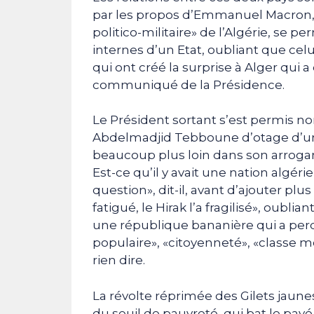
par les propos d’Emmanuel Macron, c
politico-militaire» de l’Algérie, se pe
internes d’un Etat, oubliant que cel
qui ont créé la surprise à Alger qui 
communiqué de la Présidence.
Le Président sortant s’est permis 
Abdelmadjid Tebboune d’otage d’un «
beaucoup plus loin dans son arrogan
Est-ce qu’il y avait une nation algérie
question», dit-il, avant d’ajouter plus
fatigué, le Hirak l’a fragilisé», oubl
une république bananière qui a per
populaire», «citoyenneté», «classe 
rien dire.
La révolte réprimée des Gilets jaunes,
du seuil de pauvreté, qui bat le pa