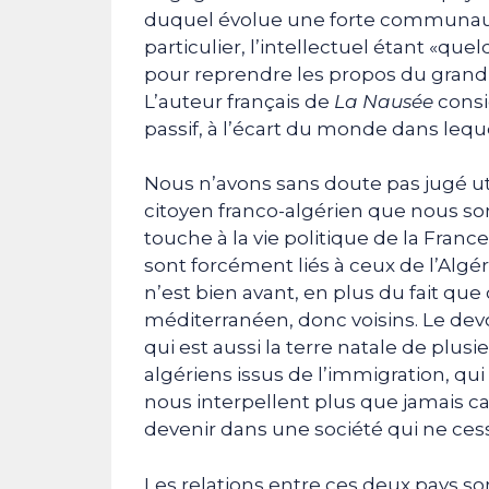
duquel évolue une forte communaut
particulier, l’intellectuel étant «qu
pour reprendre les propos du grand p
L’auteur français de
La Nausée
consid
passif, à l’écart du monde dans lequel i
Nous n’avons sans doute pas jugé uti
citoyen franco-algérien que nous s
touche à la vie politique de la France
sont forcément liés à ceux de l’Algéri
n’est bien avant, en plus du fait qu
méditerranéen, donc voisins. Le devo
qui est aussi la terre natale de plus
algériens issus de l’immigration, qui 
nous interpellent plus que jamais car
devenir dans une société qui ne ces
Les relations entre ces deux pay