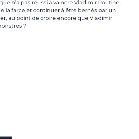
que n’a pas réussi à vaincre Vladimir Poutine,
 la farce et continuer à être bernés par un
rer, au point de croire encore que Vladimir
monstres ?
e
p
gram