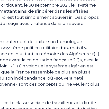
ritiquant, le 30 septembre 2021, le «système
rmettant ainsi de s’ingérer dans les affaires
ui-ci est tout simplement souverain. Des propos
a dû réagir avec virulence dans un sévère
non seulement de traiter son homologue
système politico-militaire dur» mais il va
ce en insultant la mémoire des Algériens : «(…)
nne avant la colonisation française ? Ça, c’est la
 loin : «(…) On voit que le système algérien est
iant que la France ressemble de plus en plus à
du son indépendance, où «souveraineté
moyenne» sont des concepts qui ne veulent plus
 cette classe sociale de travailleurs à la limite
vé chaque samedi pour réclamer plus de justice