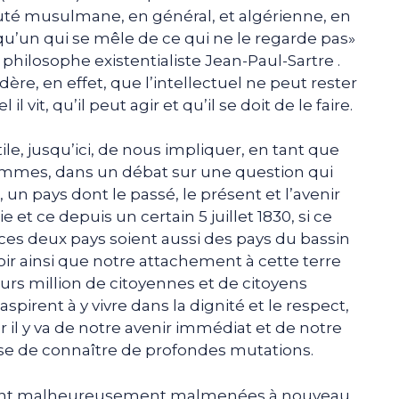
é musulmane, en général, et algérienne, en
elqu’un qui se mêle de ce qui ne le regarde pas»
hilosophe existentialiste Jean-Paul-Sartre .
ère, en effet, que l’intellectuel ne peut rester
l vit, qu’il peut agir et qu’il se doit de le faire.
le, jusqu’ici, de nous impliquer, en tant que
ommes, dans un débat sur une question qui
, un pays dont le passé, le présent et l’avenir
e et ce depuis un certain 5 juillet 1830, si ce
e ces deux pays soient aussi des pays du bassin
ir ainsi que notre attachement à cette terre
ieurs million de citoyennes et de citoyens
aspirent à y vivre dans la dignité et le respect,
 il y va de notre avenir immédiat et de notre
se de connaître de profondes mutations.
s sont malheureusement malmenées à nouveau