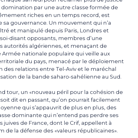
de domination par une autre classe formée de
êmement riches en un temps record, est
e sa gouvernance. Un mouvement qui n’a
nfiltré et manipulé depuis Paris, Londres et
s soi-disant opposants, membres d’une
les autorités algériennes, et menaçant de
 Armée nationale populaire qui veille aux
é territoriale du pays, menacé par le déploiement
ion des relations entre Tel-Aviv et le maréchal
bilisation de la bande saharo-sahélienne au Sud.
d tour, un «nouveau péril pour la cohésion de
 soit dit en passant, qu’on pourrait facilement
moyenne qui s’appauvrit de plus en plus, des
lasse dominante qui n’entend pas perdre ses
ns juives de France, dont le Crif, appellent à
m de la défense des «valeurs républicaines».