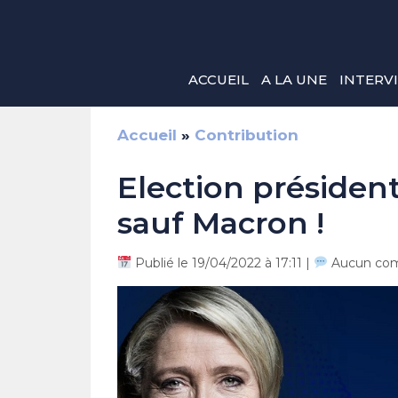
Aller
au
contenu
ACCUEIL
A LA UNE
INTERV
Accueil
»
Contribution
Election présidenti
sauf Macron !
Publié le 19/04/2022 à 17:11 |
Aucun com