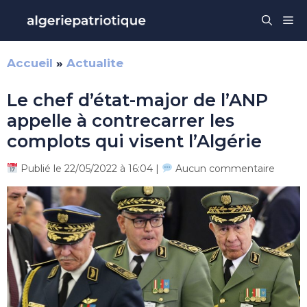
Aller
Me
au
contenu
Accueil
»
Actualite
Le chef d’état-major de l’ANP
appelle à contrecarrer les
complots qui visent l’Algérie
Publié le 22/05/2022 à 16:04 |
Aucun commentaire