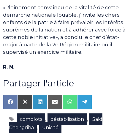
«Pleinement convaincu de la vitalité de cette
démarche nationale louable, j’invite les chers
enfants de la patrie à faire prévaloir les intérêts
suprêmes de la nation et à adhérer avec force à
cette noble initiative», a conclu le chef d’état-
major à partir de la 2e Région militaire où il
supervisé un exercice militaire.
R. N.
Partager l'article
Share
Share
Share
Share
Share
Share
on
on
on
on
on
on
Facebook
X
LinkedIn
Email
WhatsApp
Telegram
Étiquettes
(Twitter)
,
,
complots
déstabilisation
Saïd
,
Chengriha
unicité