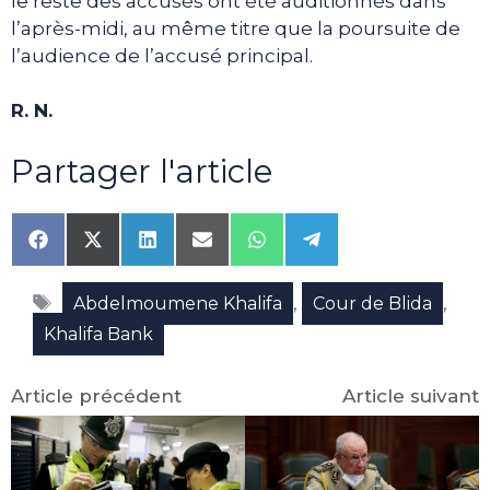
le reste des accusés ont été auditionnés dans
l’après-midi, au même titre que la poursuite de
l’audience de l’accusé principal.
R. N.
Partager l'article
Share
Share
Share
Share
Share
Share
on
on
on
on
on
on
Facebook
X
LinkedIn
Email
WhatsApp
Telegram
Étiquettes
(Twitter)
,
,
Abdelmoumene Khalifa
Cour de Blida
Khalifa Bank
Article précédent
Article suivant