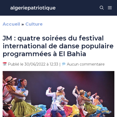
Aller
Me
au
contenu
Accueil
»
Culture
JM : quatre soirées du festival
international de danse populaire
programmées à El Bahia
Publié le 30/06/2022 à 12:33 |
Aucun commentaire