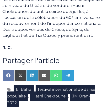
au niveau du théâtre de verdure «Hasni
Chekroune», durant la soirée du 5 juillet, à
e
l’occasion de la célébration du 60
anniversaire
du recouvrement de l’indépendance nationale.
Des troupes venues de Grèce, de Syrie, de
Laghouat et de Tizi Ouzou y prendront part.
R. C.
Partager l'article
Share
Share
Share
Share
Share
Share
on
on
on
on
on
on
Facebook
X
LinkedIn
Email
WhatsApp
Telegram
Étiquettes
(Twitter)
,
El Bahia
festival international de danse
,
,
populaire
Hasni Chekroune
JM Oran-
2022