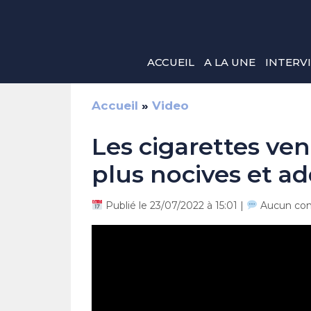
Aller
au
contenu
ACCUEIL
A LA UNE
INTERV
Accueil
»
Video
Les cigarettes ve
plus nocives et ad
Publié le 23/07/2022 à 15:01 |
Aucun co