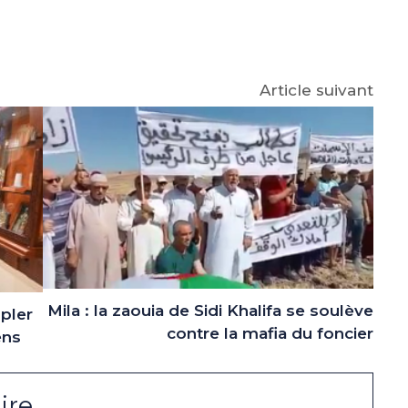
p
gram
Article suivant
Mila : la zaouia de Sidi Khalifa se soulève
upler
contre la mafia du foncier
ens
ire