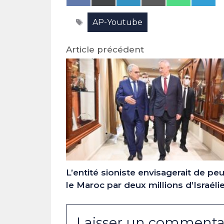
on
on
on
on
on
on
Facebook
X
LinkedIn
Email
WhatsAp
Tele
Étiquettes
AP-Youtube
(Twitter)
Article précédent
L’entité sioniste envisagerait de pe
le Maroc par deux millions d’Israéli
Laisser un commenta