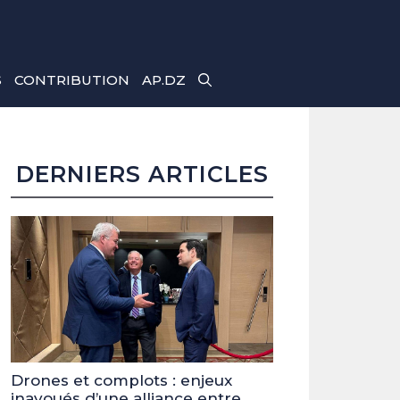
S
CONTRIBUTION
AP.DZ
DERNIERS ARTICLES
Drones et complots : enjeux
inavoués d’une alliance entre