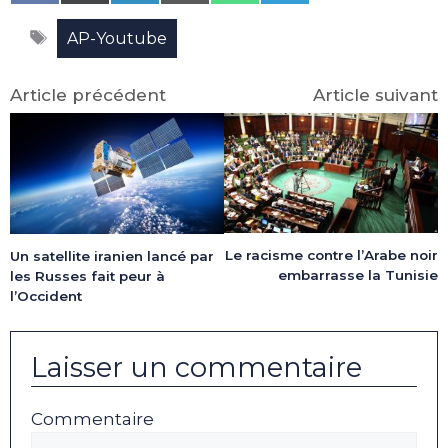
on
on
on
on
on
on
Facebook
X
LinkedIn
Email
WhatsApp
Telegram
Étiquettes
(Twitter)
AP-Youtube
Article précédent
Article suivant
Le racisme contre l’Arabe noir
Un satellite iranien lancé par
embarrasse la Tunisie
les Russes fait peur à
l’Occident
Laisser un commentaire
Commentaire