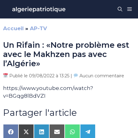
Aller
Me
au
contenu
Accueil
»
AP-TV
Un Rifain : «Notre problème est
avec le Makhzen pas avec
l’Algérie»
Publié le 09/08/2022 à 13:25 |
Aucun commentaire
https://www.youtube.com/watch?
v=BGqg8lBdVZI
Partager l'article
Share
Share
Share
Share
Share
Share