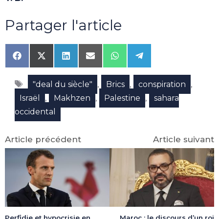
Partager l'article
Share
Share
Share
Share
Share
Share
on
on
on
on
on
on
Facebook
X
LinkedIn
Email
WhatsApp
Telegram
Étiquettes
(Twitter)
,
,
,
"deal du siècle"
Brics
conspiration
,
,
,
Israël
Makhzen
Palestine
sahara
occidental
Article précédent
Article suivant
Maroc : le discours d’un roi
Perfidie et hypocrisie en