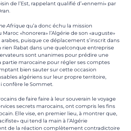
sin de l’Est, rappelant qualifié d’«ennemi» par
ran.
ne Afrique
qu’a donc échu la mission
du Maroc «honorera» l’Algérie de son «auguste»
s arabes, puisque ce déplacement s’inscrit dans
en rien Rabat dans une quelconque entreprise
observateurs sont unanimes pour prédire une
la partie marocaine pour régler ses comptes
ptant bien sauter sur cette occasion
ables algériens sur leur propre territoire,
lui confère le Sommet.
ocains de faire faire à leur souverain le voyage
ervices secrets marocains, ont compris les fins
ain. Elle vise, en premier lieu, à montrer que,
ifiste» qui tend la main à l’Algérie
ient de la réaction complètement contradictoire