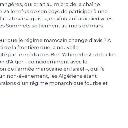
angères, qui criait au micro de la chaîne
 24 le refus de son pays de participer à une
 la date «à sa guise», en «foulant aux pieds» les
t les Sommets se tiennent au mois de mars.
 pour que le régime marocain change d’avis ? A
-ci de la frontière que la nouvelle
vité par le média des Ben Yahmed est un ballon
tion d’Alger – coïncidemment avec le
 de l’armée marocaine en Israël –, qui l’a
un non-événement, les Algériens étant
orsions d’un régime monarchique fourbe et