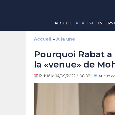
Aller
au
contenu
ACCUEIL
A LA UNE
INTERV
Accueil
»
A la une
Pourquoi Rabat a f
la «venue» de Mo
Publié le 14/09/2022 à 08:02 |
Aucun c