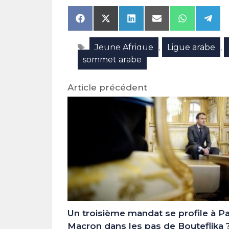
Share
Share
Share
Share
Share
Shar
on
on
on
on
on
on
Facebook
X
LinkedIn
Email
WhatsAp
Tele
Étiquettes
Jeune Afrique
Ligue arabe
(Twitter)
,
,
sommet arabe
Article précédent
Un troisième mandat se profile à Par
Macron dans les pas de Bouteflika 