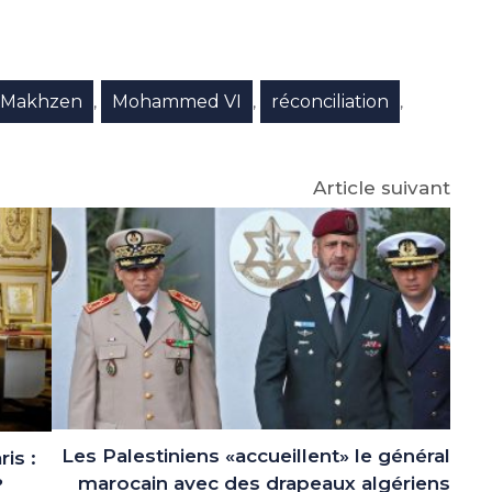
e
p
gram
Makhzen
Mohammed VI
réconciliation
,
,
,
Article suivant
Les Palestiniens «accueillent» le général
is :
marocain avec des drapeaux algériens
?