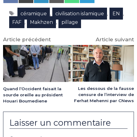
on
on
on
on
on
on
Facebook
X
LinkedIn
Email
WhatsApp
Telegram
Étiquettes
(Twitter)
,
,
,
céramique
civilisation islamique
EN
,
,
FAF
Makhzen
pillage
Article précédent
Article suivant
Les dessous de la fausse
Quand l’Occident faisait la
censure de l’interview de
sourde oreille au président
Ferhat Mehenni par CNews
Houari Boumediene
Laisser un commentaire