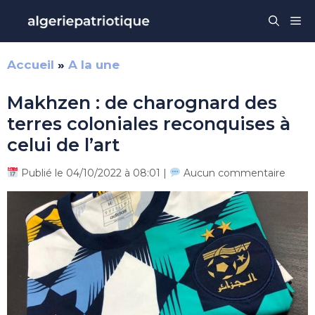
Aller
Me
au
contenu
Accueil
»
A la une
Makhzen : de charognard des
terres coloniales reconquises à
celui de l’art
Publié le 04/10/2022 à 08:01 |
Aucun commentaire