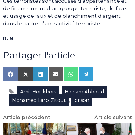
Ces terroristes sont accusés d’appartenance et
de financement d’un groupe terroriste, de faux
et usage de faux et de blanchiment d’argent
dans le cadre d’une activité terroriste.
R. N.
Partager l'article
Share
Share
Share
Share
Share
Share
on
on
on
on
on
on
Facebook
X
LinkedIn
Email
WhatsApp
Telegram
Étiquettes
(Twitter)
,
,
Amir Boukhors
Hicham Abboud
,
Mohamed Larbi Zitout
prison
Article précédent
Article suivant