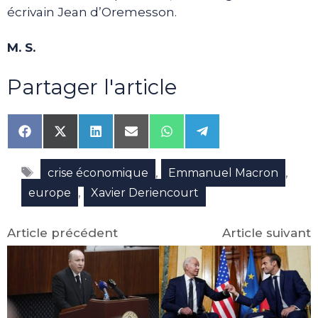
écrivain Jean d’Oremesson.
M. S.
Partager l'article
Share
Share
Share
Share
Share
Share
on
on
on
on
on
on
Facebook
X
LinkedIn
Email
WhatsApp
Telegram
Étiquettes
(Twitter)
,
,
crise économique
Emmanuel Macron
,
europe
Xavier Deriencourt
Article précédent
Article suivant