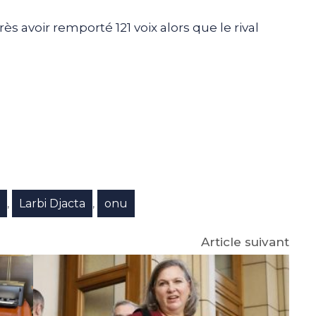
s avoir remporté 121 voix alors que le rival
e
p
gram
e
Larbi Djacta
onu
,
,
Article suivant