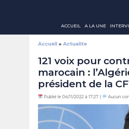
Aller
au
contenu
ACCUEIL
A LA UNE
INTERV
Accueil
»
Actualite
121 voix pour cont
marocain : l’Algér
président de la CF
Publié le 04/11/2022 à 17:27 |
Aucun co