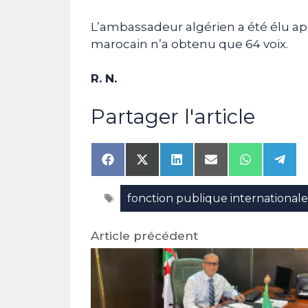
L’ambassadeur algérien a été élu aprè
marocain n’a obtenu que 64 voix.
R. N.
Partager l'article
Share
Share
Share
Share
Share
Shar
on
on
on
on
on
on
Facebook
X
LinkedIn
Email
WhatsAp
Tele
Étiquettes
fonction publique international
(Twitter)
Article précédent