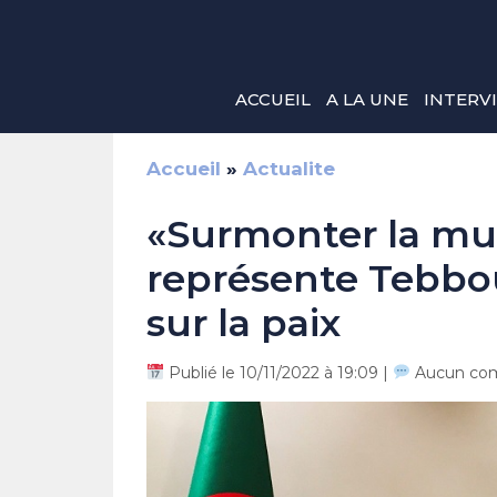
Aller
au
contenu
ACCUEIL
A LA UNE
INTERV
Accueil
»
Actualite
«Surmonter la mul
représente Tebbo
sur la paix
Publié le 10/11/2022 à 19:09 |
Aucun co