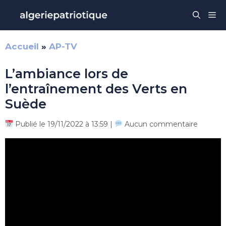
Aller
Me
au
contenu
Accueil
»
AP-TV
L’ambiance lors de
l’entraînement des Verts en
Suède
Publié le 19/11/2022 à 13:59 |
Aucun commentaire