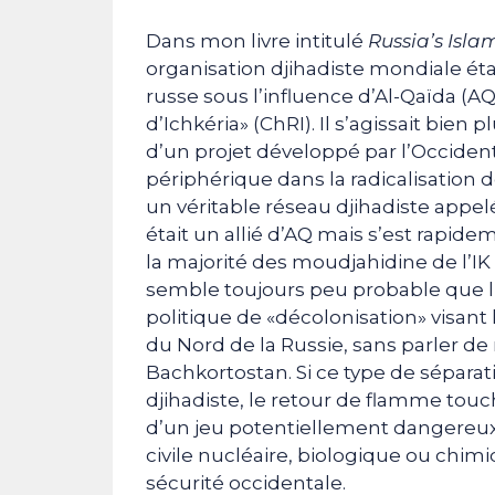
Dans mon livre intitulé
Russia’s Isla
organisation djihadiste mondiale ét
russe sous l’influence d’Al-Qaïda (A
d’Ichkéria» (ChRI). Il s’agissait bie
d’un projet développé par l’Occident
périphérique dans la radicalisation d
un véritable réseau djihadiste appel
était un allié d’AQ mais s’est rapidem
la majorité des moudjahidine de l’IK f
semble toujours peu probable que l’
politique de «décolonisation» visant
du Nord de la Russie, sans parler d
Bachkortostan. Si ce type de séparat
djihadiste, le retour de flamme touche
d’un jeu potentiellement dangereux, 
civile nucléaire, biologique ou chim
sécurité occidentale.