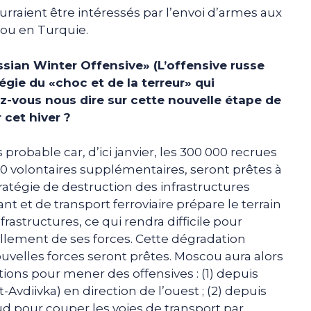
urraient être intéressés par l’envoi d’armes aux
 ou en Turquie.
ssian Winter Offensive» (L’offensive russe
tégie du «choc et de la terreur» qui
-vous nous dire sur cette nouvelle étape de
cet hiver ?
 probable car, d’ici janvier, les 300 000 recrues
0 volontaires supplémentaires, seront prêtes à
tratégie de destruction des infrastructures
nt et de transport ferroviaire prépare le terrain
frastructures, ce qui rendra difficile pour
aillement de ses forces. Cette dégradation
uvelles forces seront prêtes. Moscou aura alors
tions pour mener des offensives : (1) depuis
vdiivka) en direction de l’ouest ; (2) depuis
ud pour couper les voies de transport par