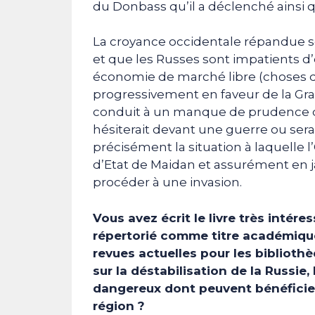
du Donbass qu’il a déclenché ainsi q
La croyance occidentale répandue se
et que les Russes sont impatients d
économie de marché libre (choses
progressivement en faveur de la Gran
conduit à un manque de prudence dan
hésiterait devant une guerre ou serai
précisément la situation à laquelle 
d’Etat de Maidan et assurément en ja
procéder à une invasion.
Vous avez écrit le livre très intére
répertorié comme titre académiq
revues actuelles pour les bibliothè
sur la déstabilisation de la Russie
dangereux dont peuvent bénéficier
région ?