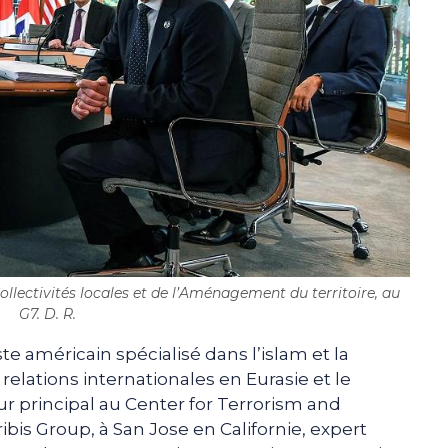
ollectivités locales et de l’Aménagement du territoire, au
G7. D. R.
te américain spécialisé dans l’islam et la
 relations internationales en Eurasie et le
ur principal au Center for Terrorism and
ibis Group, à San Jose en Californie, expert