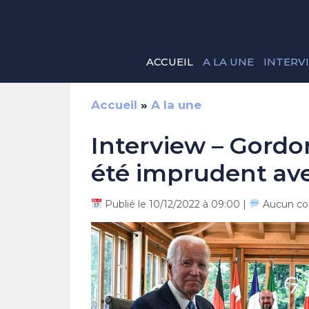
Aller
au
contenu
ACCUEIL
A LA UNE
INTERV
Accueil
»
A la une
Interview – Gordo
été imprudent ave
Publié le 10/12/2022 à 09:00 |
Aucun co