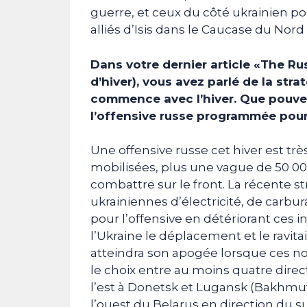
guerre, et ceux du côté ukrainien po
alliés d’Isis dans le Caucase du Nord
Dans votre dernier article «The Ru
d’hiver), vous avez parlé de la stra
commence avec l’hiver. Que pouvez
l’offensive russe programmée pour 
Une offensive russe cet hiver est très
mobilisées, plus une vague de 50 00
combattre sur le front. La récente s
ukrainiennes d’électricité, de carbura
pour l’offensive en détériorant ces in
l’Ukraine le déplacement et le ravit
atteindra son apogée lorsque ces no
le choix entre au moins quatre direc
l’est à Donetsk et Lugansk (Bakhmut-A
l’ouest du Belarus en direction du s